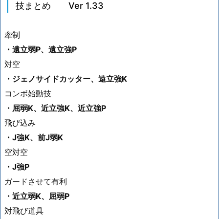
技まとめ Ver 1.33
牽制
・遠立弱P、遠立強P
対空
・ジェノサイドカッター、遠立強K
コンボ始動技
・屈弱K、近立強K、近立強P
飛び込み
・J強K、前J弱K
空対空
・J強P
ガードさせて有利
・近立弱K、屈弱P
対飛び道具