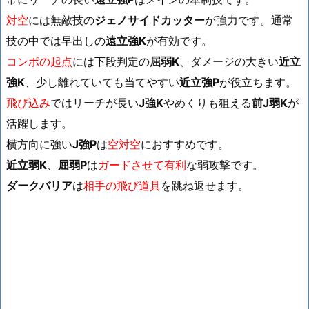
対空
には無敵技の
ジェノサイドカッター
が強力です。通常
技の中では早出しの
遠立強K
が有効です。
コンボの起点
には下段判定の
屈弱K
、ダメージの大きい
近立
強K
、少し離れていても当てやすい
近立強P
が役立ちます。
飛び込み
ではリーチが長い
J強K
やめくりも狙える
前J弱K
が
活躍します。
横方向に強い
J強P
は
空対空
におすすめです。
近立弱K
、
屈弱P
は
ガードさせて有利
な弱攻撃です。
ダークバリア
は
相手の飛び道具
を跳ね返せます。