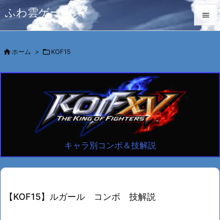
ふわ雲ゲームズ


メニュ

ホーム
>

KOF15

サイド

前へ

次へ

キャラ別コンボ＆技解説
検索
【KOF15】ルガール コンボ 技解説