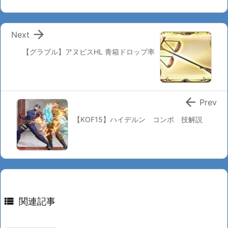

Next
【グラブル】アヌビスHL 青箱ドロップ率

Prev
【KOF15】ハイデルン コンボ 技解説

関連記事