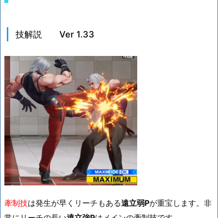
技解説 Ver 1.33
牽制技
は発生が早くリーチもある
遠立弱P
が重宝します。非
常にリーチの長い
遠立強P
はメインの牽制技です。