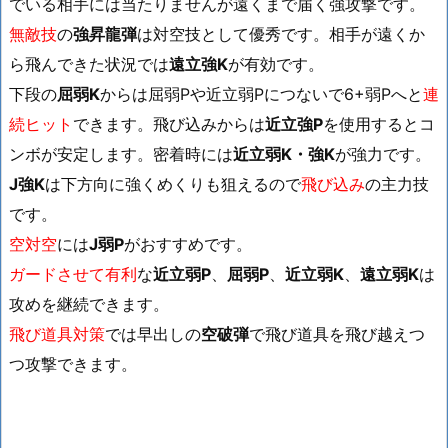
でいる相手には当たりませんが遠くまで届く強攻撃です。
無敵技
の
強昇龍弾
は対空技として優秀です。相手が遠くか
ら飛んできた状況では
遠立強K
が有効です。
下段の
屈弱K
からは屈弱Pや近立弱Pにつないで6+弱Pへと
連
続ヒット
できます。飛び込みからは
近立強P
を使用するとコ
ンボが安定します。密着時には
近立弱K・強K
が強力です。
J強K
は下方向に強くめくりも狙えるので
飛び込み
の主力技
です。
空対空
には
J弱P
がおすすめです。
ガードさせて有利
な
近立弱P
、
屈弱P
、
近立弱K
、
遠立弱K
は
攻めを継続できます。
飛び道具対策
では早出しの
空破弾
で飛び道具を飛び越えつ
つ攻撃できます。