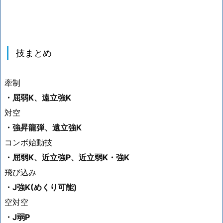
技まとめ
牽制
・屈弱K、遠立強K
対空
・強昇龍弾、遠立強K
コンボ始動技
・屈弱K、近立強P、近立弱K・強K
飛び込み
・J強K(めくり可能)
空対空
・J弱P