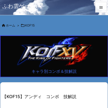
ふわ雲ゲームズ


メニュ

ホーム
>

KOF15

サイド

前へ

次へ

キャラ別コンボ＆技解説
検索
【KOF15】アンディ コンボ 技解説