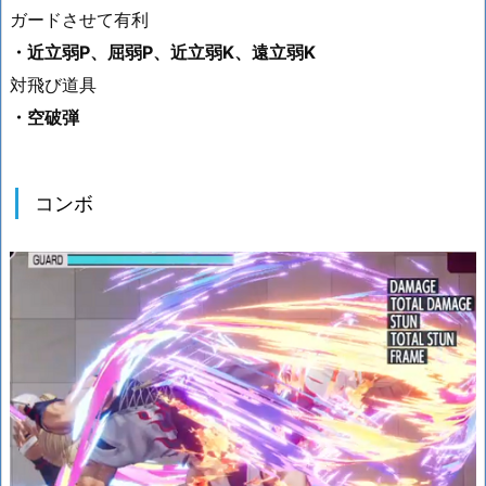
ガードさせて有利
・近立弱P、屈弱P、近立弱K、遠立弱K
対飛び道具
・空破弾
コンボ