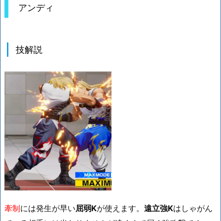
アンディ
技解説
牽制
には発生が早い
屈弱K
が使えます。
遠立強K
はしゃがん